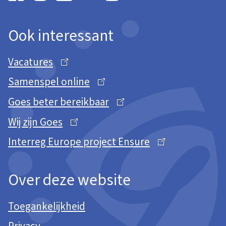
Facebook
Instagram
Gemeente Goes
LinkedIn
Gemeente Goes
X
Gemeente Goes
Gemeente Goes
Youtube
Gemeente Goes
Ook interessant
Vacatures
Samenspel online
Goes beter bereikbaar
Wij zijn Goes
Interreg Europe project Ensure
Over deze website
Toegankelijkheid